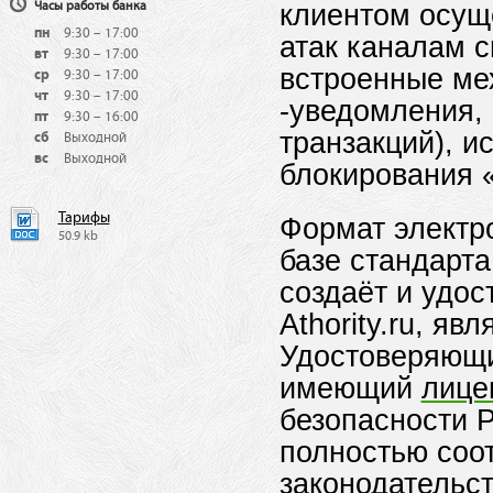
клиентом осущ
Часы работы банка
пн
9:30 – 17:00
атак каналам 
вт
9:30 – 17:00
встроенные ме
ср
9:30 – 17:00
чт
9:30 – 17:00
-уведомления,
пт
9:30 – 16:00
транзакций), и
сб
Выходной
вс
Выходной
блокирования 
Тарифы
Формат электр
50.9 kb
базе стандарт
создаёт и удо
Athority.ru, 
Удостоверяющи
имеющий
лице
безопасности Р
полностью соо
законодательст