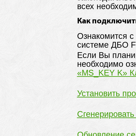
всех необход
Как подключить
Ознакомится 
системе ДБО F
Если Вы планир
необходимо оз
«MS_KEY K» К
Установить пр
Сгенерировать
Обновление се