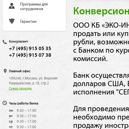
Программы для
Конверсион
сотрудников
Гарантии
ООО КБ «ЭКО-ИН
продать или ку
рубли, возможн
Консультант
+7 (495) 915 05 35
с Банком по кур
+7 (495) 915 07 38
комиссий.
Главный офис
Банк осуществл
109240, г.Москва, ул. Верхняя
долларов США, 
Радищевская, д.18, стр.2
Схема проезда
исполнения "СЕ
Часы работы банка
Для проведения
пн
9:30 – 17:00
необходимо пре
вт
9:30 – 17:00
ср
9:30 – 17:00
продажу иностр
чт
9:30 – 17:00