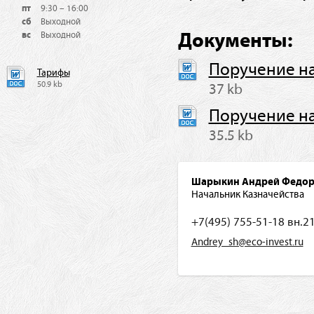
пт
9:30 – 16:00
сб
Выходной
Документы:
вс
Выходной
Поручение на
Тарифы
50.9 kb
37 kb
Поручение на
35.5 kb
Шарыкин Андрей Федор
Начальник Казначейства
+7(495) 755-51-18 вн.2
Andrey_sh@eco-invest.ru